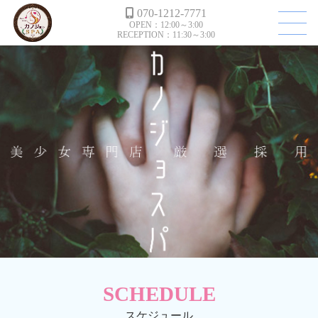
070-1212-7771
OPEN：12:00～3:00
RECEPTION：11:30～3:00
SCHEDULE