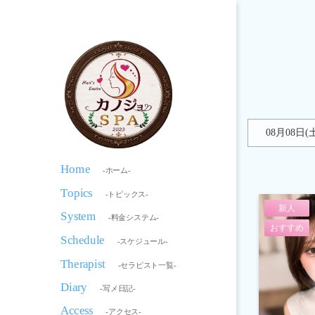
08月08日(
Home
-ホーム-
Topics
-トピックス-
新人
System
-料金システム-
おすすめ
Schedule
-スケジュール-
Therapist
-セラピスト一覧-
Diary
-写メ日記-
Access
-アクセス-