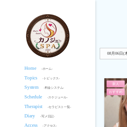
08月06日(
Home
-ホーム-
Topics
-トピックス-
新人
System
-料金システム-
おすすめ
Schedule
-スケジュール-
Therapist
-セラピスト一覧-
Diary
-写メ日記-
Access
-アクセス-