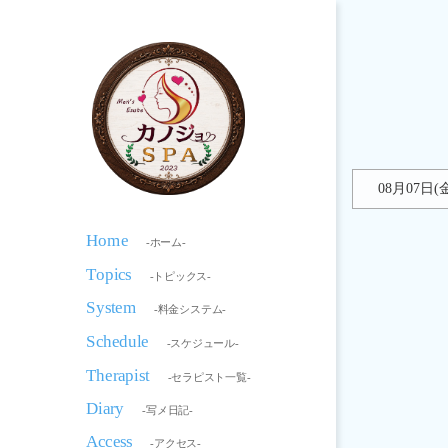
08月07日(
Home
-ホーム-
Topics
-トピックス-
System
-料金システム-
Schedule
-スケジュール-
Therapist
-セラピスト一覧-
Diary
-写メ日記-
Access
-アクセス-